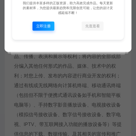
我们提供丰富多样的正版资源，助力高效完成作品。每天更新
您使用共享图网平台服务上传、发布或传输内容即
的素材库，为您提供最新趋势和无限创意可能，让您的设计灵
感延续不断！
代表了您有权且同意在全世界范围内，永久性的、
立即注册
先逛逛看
不可撤销的、免费的授予共享图网平台对该内容的
存储、使用、发布、复制、发行、展览、网络传
播、修改、改编、出版、翻译、据以创作衍生作
品、传播、表演和展示等权利；将内容的全部或部
分编入其他任何形式的作品、媒体、技术中的权
利；对您上传、发布的内容进行商业开发的权利；
通过有线或无线网络向计算机终端、移动通讯终端
（包括但不限于便携式通讯设备如手机和智能平板
电脑等）、手持数字影音播放设备、电视接收设备
（模拟信号接收设备、数字信号接收设备、数字电
视、IPTV、带互联网接入功能的播放设备等）等提
供信息的下载、数据传输、及其相关的宣传和推广