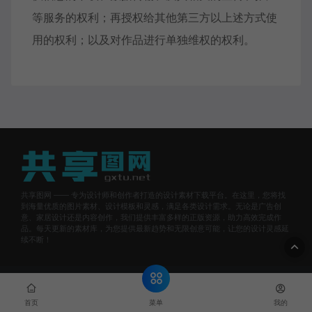
等服务的权利；再授权给其他第三方以上述方式使
用的权利；以及对作品进行单独维权的权利。
共享图网 —— 专为设计师和创作者打造的设计素材下载平台。在这里，您将找
到海量优质的图片素材、设计模板和灵感，满足各类设计需求。无论是广告创
意、家居设计还是内容创作，我们提供丰富多样的正版资源，助力高效完成作
品。每天更新的素材库，为您提供最新趋势和无限创意可能，让您的设计灵感延
续不断！
© 2025 共享图网 - All rights reserved
网站地图
湘ICP备
2023033939号
菜单
首页
我的