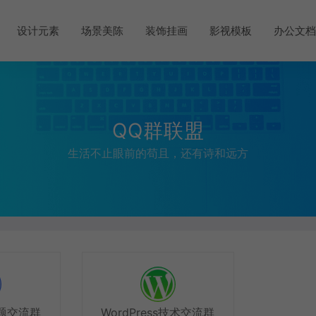
设计元素
场景美陈
装饰挂画
影视模板
办公文档
QQ群联盟
生活不止眼前的苟且，还有诗和远方
s主题交流群
WordPress技术交流群